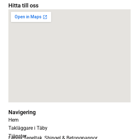
Hitta till oss
Navigering
Hem
Takläggare i Täby
Tjänster
Lägga Tegeltak, Shingel & Betongpannor