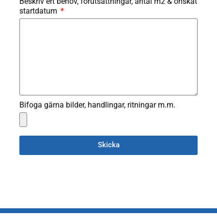
Beskriv ert behov, förutsättningar, antal m2 & önskat
startdatum
Bifoga gärna bilder, handlingar, ritningar m.m.
Skicka