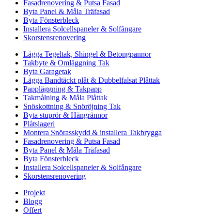
Fasadrenovering & Putsa Fasad
Byta Panel & Måla Träfasad
Byta Fönsterbleck
Installera Solcellspaneler & Solfångare
Skorstensrenovering
Lägga Tegeltak, Shingel & Betongpannor
Takbyte & Omläggning Tak
Byta Garagetak
Lägga Bandtäckt plåt & Dubbelfalsat Plåttak
Pappläggning & Takpapp
Takmålning & Måla Plåttak
Snöskottning & Snöröjning Tak
Byta stuprör & Hängrännor
Plåtslageri
Montera Snörasskydd & installera Takbrygga
Fasadrenovering & Putsa Fasad
Byta Panel & Måla Träfasad
Byta Fönsterbleck
Installera Solcellspaneler & Solfångare
Skorstensrenovering
Projekt
Blogg
Offert