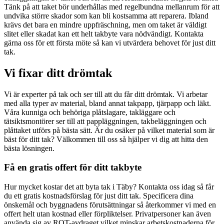
Tänk på att taket bör underhållas med regelbundna mellanrum för att
undvika större skador som kan bli kostsamma att reparera. Ibland
krävs det bara en mindre uppfräschning, men om taket är väldigt
slitet eller skadat kan ett helt takbyte vara nödvändigt. Kontakta
gärna oss för ett första möte så kan vi utvärdera behovet för just ditt
tak.
Vi fixar ditt drömtak
Vi är experter på tak och ser till att du får ditt drömtak. Vi arbetar
med alla typer av material, bland annat takpapp, tjärpapp och läkt.
Våra kunniga och behöriga plåtslagare, takläggare och
tätsiktsmontörer ser till att pappläggningen, takbeläggningen och
plåttaket utförs på bästa sätt. Är du osäker på vilket material som är
bäst för ditt tak? Välkommen till oss så hjälper vi dig att hitta den
bästa lösningen.
Få en gratis offert för ditt takbyte
Hur mycket kostar det att byta tak i Täby? Kontakta oss idag så får
du ett gratis kostnadsförslag för just ditt tak. Specificera dina
önskemål och byggnadens förutsättningar så återkommer vi med en
offert helt utan kostnad eller förpliktelser. Privatpersoner kan även
använda sig av ROT-avdraget vilket minskar arbetskostnaderna för