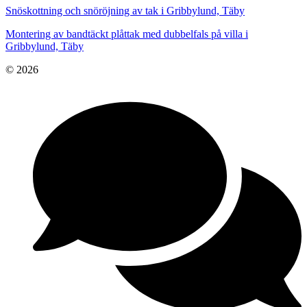
Snöskottning och snöröjning av tak i Gribbylund, Täby
Montering av bandtäckt plåttak med dubbelfals på villa i
Gribbylund, Täby
© 2026