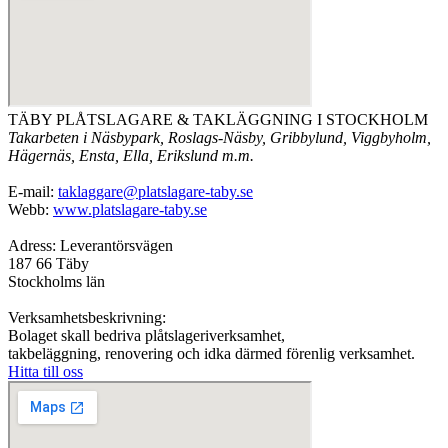
TÄBY PLÅTSLAGARE & TAKLÄGGNING I STOCKHOLM
Takarbeten i Näsbypark, Roslags-Näsby, Gribbylund, Viggbyholm,
Hägernäs, Ensta, Ella, Erikslund m.m.
E-mail:
taklaggare@platslagare-taby.se
Webb:
www.platslagare-taby.se
Adress: Leverantörsvägen
187 66 Täby
Stockholms län
Verksamhetsbeskrivning:
Bolaget skall bedriva plåtslageriverksamhet,
takbeläggning, renovering och idka därmed förenlig verksamhet.
Hitta till oss