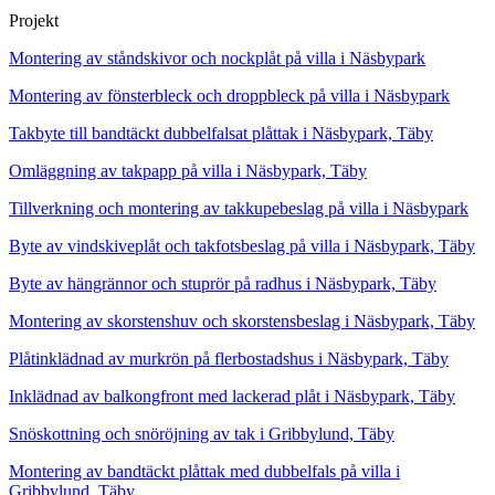
Projekt
Montering av ståndskivor och nockplåt på villa i Näsbypark
Montering av fönsterbleck och droppbleck på villa i Näsbypark
Takbyte till bandtäckt dubbelfalsat plåttak i Näsbypark, Täby
Omläggning av takpapp på villa i Näsbypark, Täby
Tillverkning och montering av takkupebeslag på villa i Näsbypark
Byte av vindskiveplåt och takfotsbeslag på villa i Näsbypark, Täby
Byte av hängrännor och stuprör på radhus i Näsbypark, Täby
Montering av skorstenshuv och skorstensbeslag i Näsbypark, Täby
Plåtinklädnad av murkrön på flerbostadshus i Näsbypark, Täby
Inklädnad av balkongfront med lackerad plåt i Näsbypark, Täby
Snöskottning och snöröjning av tak i Gribbylund, Täby
Montering av bandtäckt plåttak med dubbelfals på villa i
Gribbylund, Täby