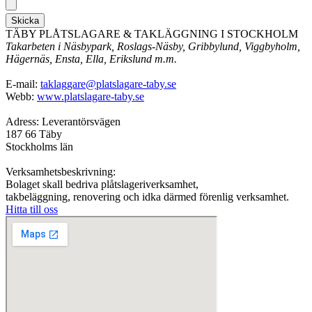
Skicka
TÄBY PLÅTSLAGARE & TAKLÄGGNING I STOCKHOLM
Takarbeten i Näsbypark, Roslags-Näsby, Gribbylund, Viggbyholm,
Hägernäs, Ensta, Ella, Erikslund m.m.
E-mail:
taklaggare@platslagare-taby.se
Webb:
www.platslagare-taby.se
Adress: Leverantörsvägen
187 66 Täby
Stockholms län
Verksamhetsbeskrivning:
Bolaget skall bedriva plåtslageriverksamhet,
takbeläggning, renovering och idka därmed förenlig verksamhet.
Hitta till oss