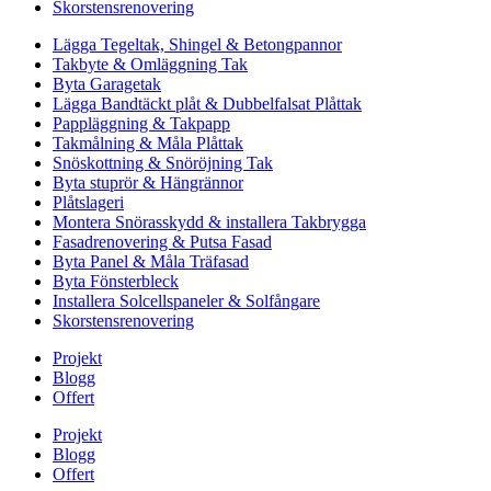
Skorstensrenovering
Lägga Tegeltak, Shingel & Betongpannor
Takbyte & Omläggning Tak
Byta Garagetak
Lägga Bandtäckt plåt & Dubbelfalsat Plåttak
Pappläggning & Takpapp
Takmålning & Måla Plåttak
Snöskottning & Snöröjning Tak
Byta stuprör & Hängrännor
Plåtslageri
Montera Snörasskydd & installera Takbrygga
Fasadrenovering & Putsa Fasad
Byta Panel & Måla Träfasad
Byta Fönsterbleck
Installera Solcellspaneler & Solfångare
Skorstensrenovering
Projekt
Blogg
Offert
Projekt
Blogg
Offert