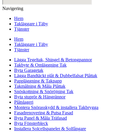
Navigering
Hem
Takläggare i Täby
Tjänster
Hem
Takläggare i Täby
Tjänster
Lägga Tegeltak, Shingel & Betongpannor
Takbyte & Omläggning Tak
Byta Garagetak
Lägga Bandtäckt plåt & Dubbelfalsat Plåttak
Pappläggning & Takpapp
Takmålning & Måla Plåttak
Snöskottning & Snöröjning Tak
Byta stuprör & Hängrännor
Plåtslageri
Montera Snörasskydd & installera Takbrygga
Fasadrenovering & Putsa Fasad
Byta Panel & Måla Träfasad
Byta Fönsterbleck
Installera Solcellspaneler & Solfångare