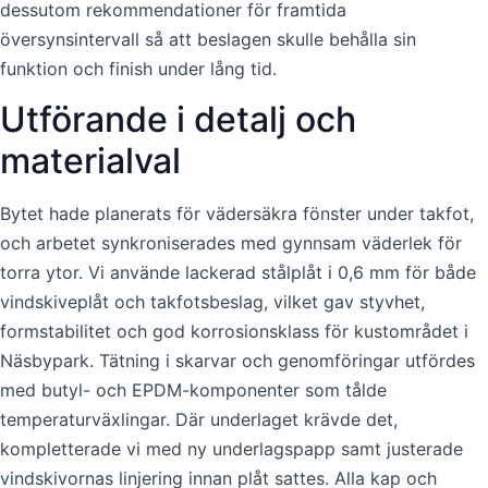
dessutom rekommendationer för framtida
översynsintervall så att beslagen skulle behålla sin
funktion och finish under lång tid.
Utförande i detalj och
materialval
Bytet hade planerats för vädersäkra fönster under takfot,
och arbetet synkroniserades med gynnsam väderlek för
torra ytor. Vi använde lackerad stålplåt i 0,6 mm för både
vindskiveplåt och takfotsbeslag, vilket gav styvhet,
formstabilitet och god korrosionsklass för kustområdet i
Näsbypark. Tätning i skarvar och genomföringar utfördes
med butyl- och EPDM-komponenter som tålde
temperaturväxlingar. Där underlaget krävde det,
kompletterade vi med ny underlagspapp samt justerade
vindskivornas linjering innan plåt sattes. Alla kap och