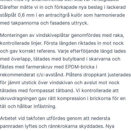
Därefter mätte vi in och förkapade nya beslag i lackerad
stålplåt 0,6 mm i en antracitgrå kulör som harmonierade
med takpannorna och fasadens uttryck.
Monteringen av vindskiveplåtar genomfördes med raka,
kontrollerade linjer. Första längden riktades in mot nock
och gav korrekt referens. Varje efterföljande längd lades
med överlapp, tätades med butylband i skarvarna och
fästes med farmerskruv med EPDM-bricka i
rekommenderat c/c-avstånd. Plåtens droppkant justerades
för jämnt utstick över vindskivan och avslut mot nock
tätades med formpassat tätband. Vi kontrollerade att
skruvdragningen gav rätt kompression i brickorna för en
tät och hållbar infästning.
Arbetet vid takfoten utfördes genom att nedersta
pannraden lyftes och rännkrokarna skyddades. Nya