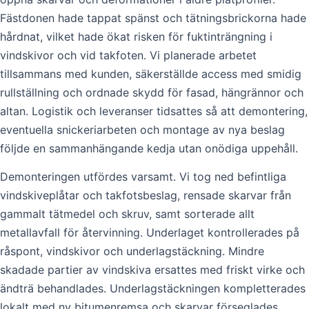
Fästdonen hade tappat spänst och tätningsbrickorna hade
hårdnat, vilket hade ökat risken för fuktinträngning i
vindskivor och vid takfoten. Vi planerade arbetet
tillsammans med kunden, säkerställde access med smidig
rullställning och ordnade skydd för fasad, hängrännor och
altan. Logistik och leveranser tidsattes så att demontering,
eventuella snickeriarbeten och montage av nya beslag
följde en sammanhängande kedja utan onödiga uppehåll.
Demonteringen utfördes varsamt. Vi tog ned befintliga
vindskiveplåtar och takfotsbeslag, rensade skarvar från
gammalt tätmedel och skruv, samt sorterade allt
metallavfall för återvinning. Underlaget kontrollerades på
råspont, vindskivor och underlagstäckning. Mindre
skadade partier av vindskiva ersattes med friskt virke och
ändträ behandlades. Underlagstäckningen kompletterades
lokalt med ny bitumenremsa och skarvar förseglades.