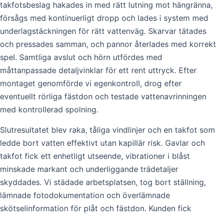
takfotsbeslag hakades in med rätt lutning mot hängränna,
försågs med kontinuerligt dropp och lades i system med
underlagstäckningen för rätt vattenväg. Skarvar tätades
och pressades samman, och pannor återlades med korrekt
spel. Samtliga avslut och hörn utfördes med
måttanpassade detaljvinklar för ett rent uttryck. Efter
montaget genomförde vi egenkontroll, drog efter
eventuellt rörliga fästdon och testade vattenavrinningen
med kontrollerad spolning.
Slutresultatet blev raka, tåliga vindlinjer och en takfot som
ledde bort vatten effektivt utan kapillär risk. Gavlar och
takfot fick ett enhetligt utseende, vibrationer i blåst
minskade markant och underliggande trädetaljer
skyddades. Vi städade arbetsplatsen, tog bort ställning,
lämnade fotodokumentation och överlämnade
skötselinformation för plåt och fästdon. Kunden fick