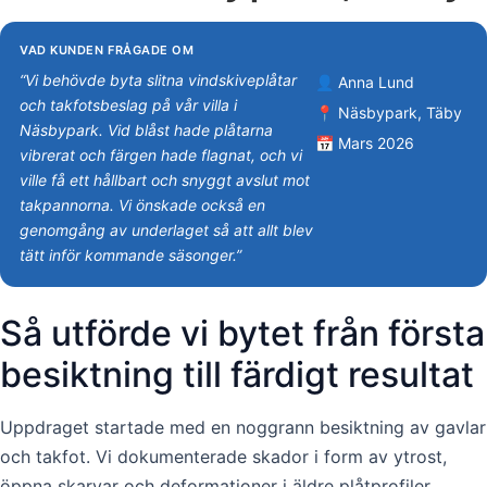
VAD KUNDEN FRÅGADE OM
“Vi behövde byta slitna vindskiveplåtar
👤 Anna Lund
och takfotsbeslag på vår villa i
📍 Näsbypark, Täby
Näsbypark. Vid blåst hade plåtarna
📅 Mars 2026
vibrerat och färgen hade flagnat, och vi
ville få ett hållbart och snyggt avslut mot
takpannorna. Vi önskade också en
genomgång av underlaget så att allt blev
tätt inför kommande säsonger.”
Så utförde vi bytet från första
besiktning till färdigt resultat
Uppdraget startade med en noggrann besiktning av gavlar
och takfot. Vi dokumenterade skador i form av ytrost,
öppna skarvar och deformationer i äldre plåtprofiler.