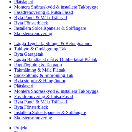
Plåtslageri
Montera Snörasskydd & installera Takbrygga
Fasadrenovering & Putsa Fasad
Byta Panel & Måla Träfasad
Byta Fönsterbleck
Installera Solcellspaneler & Solfångare
Skorstensrenovering
Lägga Tegeltak, Shingel & Betongpannor
Takbyte & Omläggning Tak
Byta Garagetak
Lägga Bandtäckt plåt & Dubbelfalsat Plåttak
Pappläggning & Takpapp
Takmålning & Måla Plåttak
Snöskottning & Snöröjning Tak
Byta stuprör & Hängrännor
Plåtslageri
Montera Snörasskydd & installera Takbrygga
Fasadrenovering & Putsa Fasad
Byta Panel & Måla Träfasad
Byta Fönsterbleck
Installera Solcellspaneler & Solfångare
Skorstensrenovering
Projekt