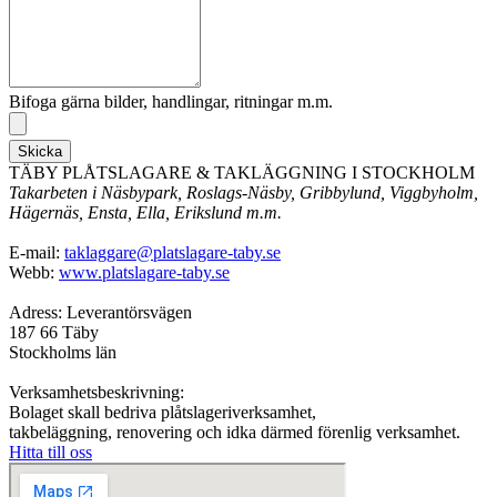
Bifoga gärna bilder, handlingar, ritningar m.m.
Skicka
TÄBY PLÅTSLAGARE & TAKLÄGGNING I STOCKHOLM
Takarbeten i Näsbypark, Roslags-Näsby, Gribbylund, Viggbyholm,
Hägernäs, Ensta, Ella, Erikslund m.m.
E-mail:
taklaggare@platslagare-taby.se
Webb:
www.platslagare-taby.se
Adress: Leverantörsvägen
187 66 Täby
Stockholms län
Verksamhetsbeskrivning:
Bolaget skall bedriva plåtslageriverksamhet,
takbeläggning, renovering och idka därmed förenlig verksamhet.
Hitta till oss