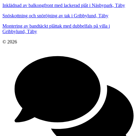
Inklädnad av balkongfront med lackerad plåt i Näsbypark, Täby
Snöskottning och snöröjning av tak i Gribbylund, Täby
Montering av bandtäckt plåttak med dubbelfals på villa i
Gribbylund, Täby
© 2026