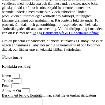
ventilerad med nockkappa och tätningsband. Taksteg, nockräcke,
glidskydd vid takfot och snörasskydd över entré monterades i
bärande underlag med rostfri skruv och tätbrickor. Under
produktionen utfördes egenkontroller av falshöjd, rätlinjighet,
klammerdragning och anslutningar. Råspontens fukt låg under 16
procent, ränndalar och genomföringar provspolades och hela taket
slutbesiktigades tillsammans med dig. Vill du fördjupa dig i metoden
kan du läsa mer här:
Lägga Bandtäckt plåt & Dubbelfalsat Plåttak
.
Om du planerar ett bandtäckt, dubbelfalsat plåttak i Gribbylund eller
någon annanstans i Täby, hör av dig så kommer vi ut och bedömer
ditt tak och lägger upp en tekniskt hållbar åtgärdsplan.
Kontakta oss idag!
Namn
Telefon
Email
Adress + Ort
Beskriv ert behov, förutsättningar, antal m2 & önskat startdatum