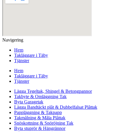
Navigering
Hem
Takläggare i Täby
Tjänster
Hem
Takläggare i Täby
Tjänster
Lägga Tegeltak, Shingel & Betongpannor
Takbyte & Omläggning Tak
Byta Garagetak
Lägga Bandtäckt plåt & Dubbelfalsat Plåttak
Pappläggning & Takpapp
Takmålning & Måla Plåttak
Snöskottning & Snöröjning Tak
Byta stuprör & Hängrännor