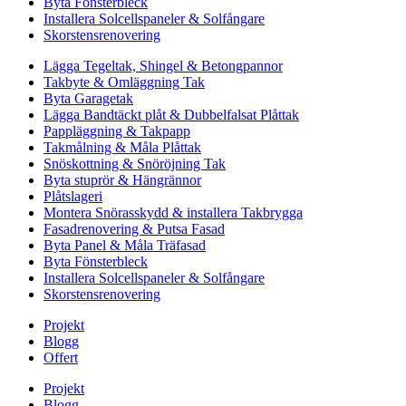
Byta Fönsterbleck
Installera Solcellspaneler & Solfångare
Skorstensrenovering
Lägga Tegeltak, Shingel & Betongpannor
Takbyte & Omläggning Tak
Byta Garagetak
Lägga Bandtäckt plåt & Dubbelfalsat Plåttak
Pappläggning & Takpapp
Takmålning & Måla Plåttak
Snöskottning & Snöröjning Tak
Byta stuprör & Hängrännor
Plåtslageri
Montera Snörasskydd & installera Takbrygga
Fasadrenovering & Putsa Fasad
Byta Panel & Måla Träfasad
Byta Fönsterbleck
Installera Solcellspaneler & Solfångare
Skorstensrenovering
Projekt
Blogg
Offert
Projekt
Blogg