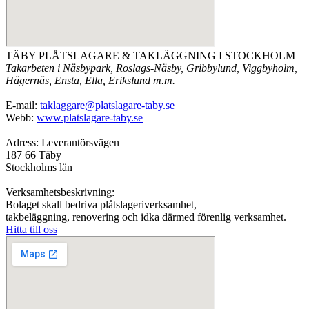
TÄBY PLÅTSLAGARE & TAKLÄGGNING I STOCKHOLM
Takarbeten i Näsbypark, Roslags-Näsby, Gribbylund, Viggbyholm,
Hägernäs, Ensta, Ella, Erikslund m.m.
E-mail:
taklaggare@platslagare-taby.se
Webb:
www.platslagare-taby.se
Adress: Leverantörsvägen
187 66 Täby
Stockholms län
Verksamhetsbeskrivning:
Bolaget skall bedriva plåtslageriverksamhet,
takbeläggning, renovering och idka därmed förenlig verksamhet.
Hitta till oss