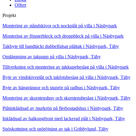
Offert
Projekt
Montering av ståndskivor och nockplåt på villa i Näsbypark
Montering av fönsterbleck och droppbleck på villa i Näsbypark
Takbyte till bandtäckt dubbelfalsat plåttak i Näsbypark, Täby
Omläggning av takpapp på villa i Näsbypark, Täby
Tillverkning och montering av takkupebeslag på villa i Näsbypark
Byte av vindskiveplåt och takfotsbeslag på villa i Näsbypark, Täby
Byte av hängrännor och stuprör på radhus i Näsbypark, Täby
Montering av skorstenshuv och skorstensbeslag i Näsbypark, Täby
Plåtinklädnad av murkrön på flerbostadshus i Näsbypark, Täby
Inklädnad av balkongfront med lackerad plåt i Näsbypark, Täby
Snöskottning och snöröjning av tak i Gribbylund, Täby