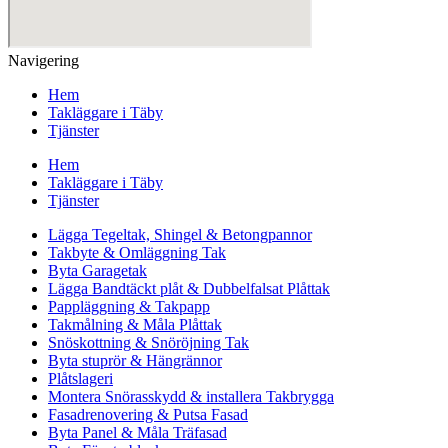
Navigering
Hem
Takläggare i Täby
Tjänster
Hem
Takläggare i Täby
Tjänster
Lägga Tegeltak, Shingel & Betongpannor
Takbyte & Omläggning Tak
Byta Garagetak
Lägga Bandtäckt plåt & Dubbelfalsat Plåttak
Pappläggning & Takpapp
Takmålning & Måla Plåttak
Snöskottning & Snöröjning Tak
Byta stuprör & Hängrännor
Plåtslageri
Montera Snörasskydd & installera Takbrygga
Fasadrenovering & Putsa Fasad
Byta Panel & Måla Träfasad