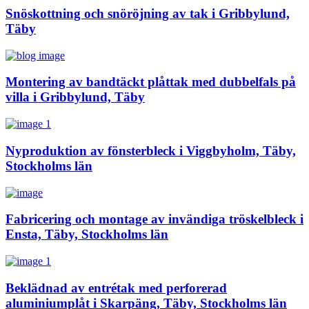
Snöskottning och snöröjning av tak i Gribbylund,
Täby
Montering av bandtäckt plåttak med dubbelfals på
villa i Gribbylund, Täby
Nyproduktion av fönsterbleck i Viggbyholm, Täby,
Stockholms län
Fabricering och montage av invändiga tröskelbleck i
Ensta, Täby, Stockholms län
Beklädnad av entrétak med perforerad
aluminiumplåt i Skarpäng, Täby, Stockholms län