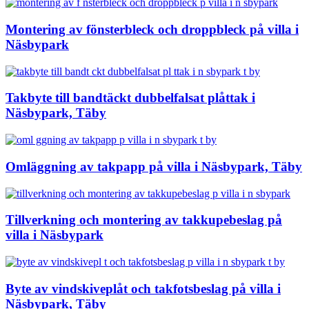
Montering av fönsterbleck och droppbleck på villa i
Näsbypark
Takbyte till bandtäckt dubbelfalsat plåttak i
Näsbypark, Täby
Omläggning av takpapp på villa i Näsbypark, Täby
Tillverkning och montering av takkupebeslag på
villa i Näsbypark
Byte av vindskiveplåt och takfotsbeslag på villa i
Näsbypark, Täby