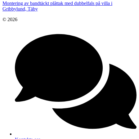
Montering av bandtäckt plåttak med dubbelfals på villa i
Gribbylund, Täby
© 2026